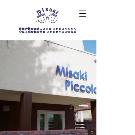
幼保連携型認定こども園 みさきようちえん
企業主導型保育事業 みさきピッコロ保育園