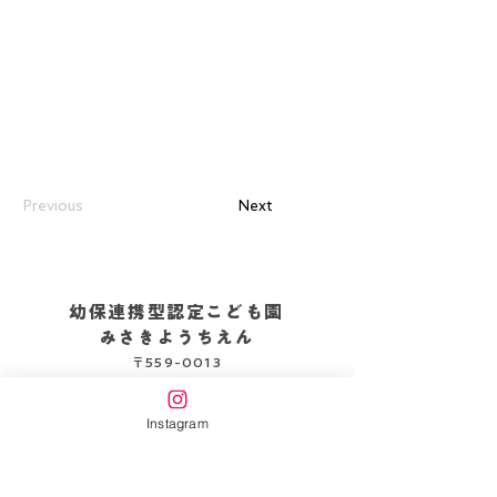
Previous
Next
幼保連携型認定こども園
みさきようちえん
〒559-0013
大阪府大阪市住之江区御崎3-3-17
TEL：06-6681-4756
Instagram
企業主導型保育施設
みさきピッコロ保育園