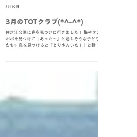
3月19日
3月のTOTクラブ(*^-^*)
住之江公園に春を見つけに行きました！ 梅やタン
ポポを見つけて「あった～」と嬉しそうな子ども
たち✨ 鳥を見つけると「とりさんいた！」と指を
指しながらじっと観察する姿もみられ、 春の自然
にたくさん触れることができました🌸 今年度最後
のTOTクラブの日は園庭で思いきり遊びました！
🌞 大好きな砂遊びでは大きな穴を掘ったり、お皿
に砂をのせてご飯を作っていました🍚 友達と一緒
に関わりながら遊ぶ姿も見られ、この一年で心や
体が成長した子どもたち。 入園式には、制服を着
たみんなに会えるのを楽しみにしています☺❤