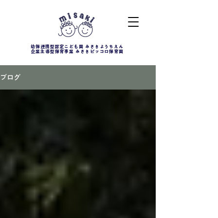
幼保連携型認定こども園 みさきようちえん
企業主導型保育事業 みさきピッコロ保育園
ブログ