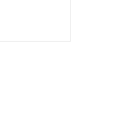
(^^)!