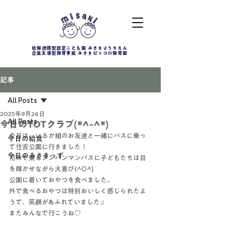
幼保連携型認定こども園 みさきようちえん
企業主導型保育事業 みさきピッコロ保育園
記事
All Posts
2025年9月26日
All Posts
今日のTOTクラブ(*^-^*)
今日は、いるか組のお友達と一緒にバスに乗っ
今日の給食
て住吉公園に行きました！
今日のみさきっず
初めて乗るアンパンマンバスに子どもたちは目
を輝かせながら大喜び(^O^)
公園に着いておやつを食べました。
外で食べるおやつは特別おいしく感じられたよ
うで、笑顔があふれていました♫
またみんなで行こうね♡