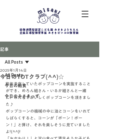
幼保連携型認定こども園 みさきようちえん
企業主導型保育事業 みさきピッコロ保育園
記事
All Posts
2025年1月14日
All Posts
今日のTOTクラブ(^^)☆
昨年予定していたポップコーンを実施すること
今日の給食
ができ、めろん組さん・いるか組さんと一緒
今日のみさきっず
に、みんなでおいしくポップコーンを頂きまし
た♪
ポップコーンの機械の中に油とコーンをいれて
しばらくすると、コーンが「ポーン！ポー
ン！」と弾け、それを楽しそうに見ていました
よ!(^^)!
「おかわり！」と沢山食べて満足そうな子ども