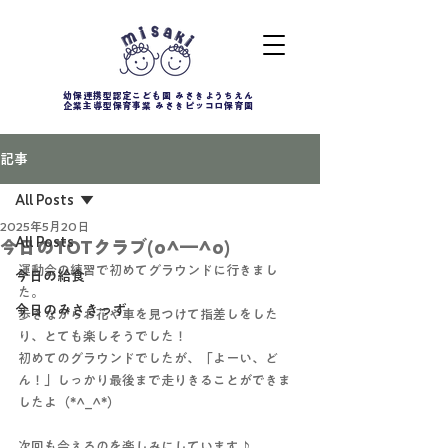
幼保連携型認定こども園 みさきようちえん
企業主導型保育事業 みさきピッコロ保育園
記事
All Posts
2025年5月20日
All Posts
今日のTOTクラブ(o^―^o)
運動会の練習で初めてグラウンドに行きまし
今日の給食
た。
今日のみさきっず
歩きながらお花や車を見つけて指差しをした
り、とても楽しそうでした！
初めてのグラウンドでしたが、「よーい、ど
ん！」しっかり最後まで走りきることができま
したよ（*^_^*）
次回も会えるのを楽しみにしています♪