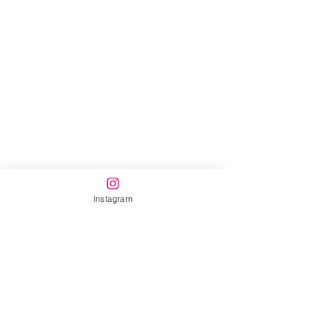
Instagram
幼保連携型認定こども園
みさきようちえん
節分!(^^)!
〒559-0013
大阪府大阪市住之江区御崎3-3-17
TEL：06-6681-4756
2月のTOTクラブ(*^-^*)