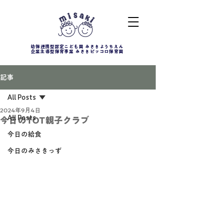
幼保連携型認定こども園 みさきようちえん
企業主導型保育事業 みさきピッコロ保育園
記事
All Posts
2024年9月4日
All Posts
今日のTOT親子クラブ
今日の給食
今日のみさきっず