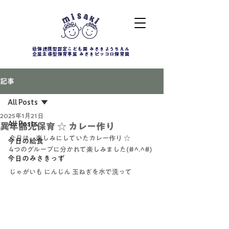
幼保連携型認定こども園 みさきようちえん
企業主導型保育事業 みさきピッコロ保育園
記事
All Posts
2025年1月21日
All Posts
異年齢児保育 ☆ カレー作り
今日は、楽しみにしていたカレー作り ☆
今日の給食
4つのグループに分かれて楽しみました(#^.^#)
今日のみさきっず
じゃがいも にんじん 玉ねぎを水で洗って