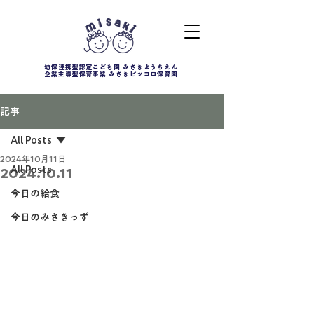
幼保連携型認定こども園 みさきようちえん
企業主導型保育事業 みさきピッコロ保育園
記事
All Posts
2024年10月11日
All Posts
2024.10.11
今日の給食
今日のみさきっず