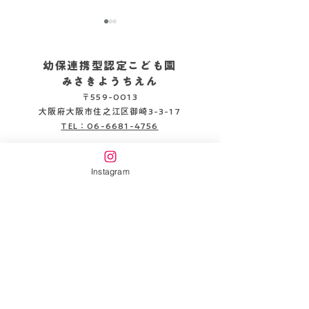
幼保連携型認定こども園
みさきようちえん
〒559-0013
2026.08.05
2026.08.06
大阪府大阪市住之江区御崎3-3-17
TEL：06-6681-4756
企業主導型保育施設
Instagram
みさきピッコロ保育園
〒559-0013
大阪府大阪市住之江区御崎3-3-22
TEL：06-6654-6141
書類DL
情報公開
万代幼稚園HP