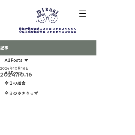
幼保連携型認定こども園 みさきようちえん
企業主導型保育事業 みさきピッコロ保育園
記事
All Posts
2024年10月16日
All Posts
2024.10.16
今日の給食
今日のみさきっず