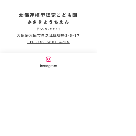
幼保連携型認定こども園
みさきようちえん
〒559-0013
2026.08.05
2026.08.06
大阪府大阪市住之江区御崎3-3-17
TEL：06-6681-4756
企業主導型保育施設
みさきピッコロ保育園
Instagram
〒559-0013
大阪府大阪市住之江区御崎3-3-22
TEL：06-6654-6141
書類DL
情報公開
万代幼稚園HP