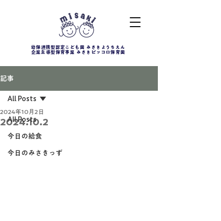
幼保連携型認定こども園 みさきようちえん
企業主導型保育事業 みさきピッコロ保育園
記事
All Posts
2024年10月2日
All Posts
2024.10.2
今日の給食
今日のみさきっず