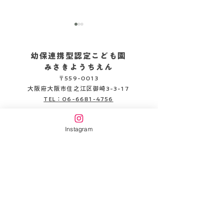
幼保連携型認定こども園
みさきようちえん
〒559-0013
2026.08.05
2026.08.06
大阪府大阪市住之江区御崎3-3-17
TEL：06-6681-4756
企業主導型保育施設
Instagram
みさきピッコロ保育園
〒559-0013
大阪府大阪市住之江区御崎3-3-22
TEL：06-6654-6141
書類DL
情報公開
万代幼稚園HP