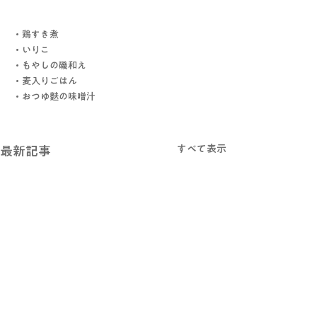
・鶏すき煮
・いりこ
・もやしの磯和え
・麦入りごはん
・おつゆ麩の味噌汁
すべて表示
最新記事