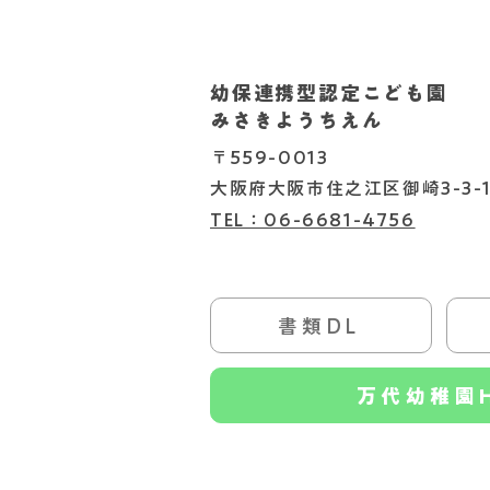
幼保連携型認定こども園
2026.08.07
みさきようちえん
〒559-0013
大阪府大阪市住之江区御崎3-3-1
TEL：06-6681-4756
書類DL
書類DL
万代幼稚園