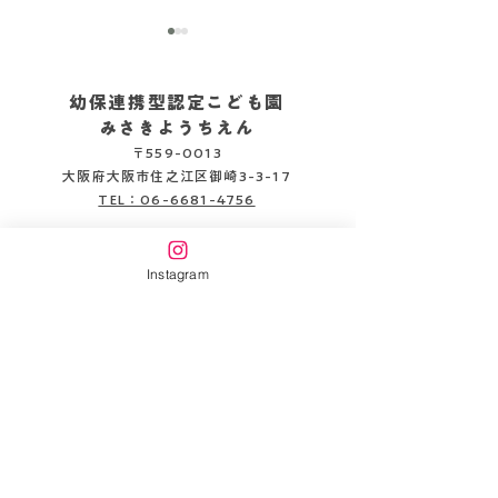
幼保連携型認定こども園
みさきようちえん
〒559-0013
2026.08.03
2026.08.04
大阪府大阪市住之江区御崎3-3-17
TEL：06-6681-4756
企業主導型保育施設
Instagram
みさきピッコロ保育園
〒559-0013
大阪府大阪市住之江区御崎3-3-22
TEL：06-6654-6141
書類DL
情報公開
万代幼稚園HP