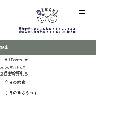
幼保連携型認定こども園 みさきようちえん
企業主導型保育事業 みさきピッコロ保育園
記事
All Posts
2024年11月5日
All Posts
2024.11.5
今日の給食
今日のみさきっず