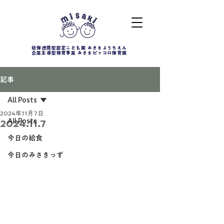
幼保連携型認定こども園 みさきようちえん
企業主導型保育事業 みさきピッコロ保育園
記事
All Posts
2024年11月7日
All Posts
2024.11.7
今日の給食
今日のみさきっず