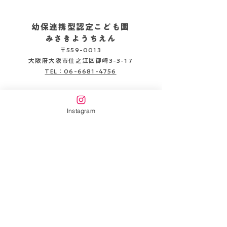
幼保連携型認定こども園
みさきようちえん
〒559-0013
2026.08.05
2026.08.06
大阪府大阪市住之江区御崎3-3-17
TEL：06-6681-4756
企業主導型保育施設
みさきピッコロ保育園
Instagram
〒559-0013
大阪府大阪市住之江区御崎3-3-22
TEL：06-6654-6141
書類DL
情報公開
万代幼稚園HP