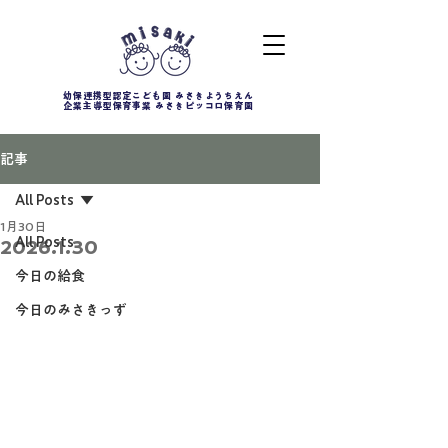
幼保連携型認定こども園 みさきようちえん
企業主導型保育事業 みさきピッコロ保育園
記事
All Posts
1月30日
All Posts
2026.1.30
今日の給食
今日のみさきっず