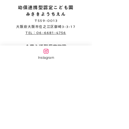
幼保連携型認定こども園
みさきようちえん
〒559-0013
2026.08.05
2026.08.06
大阪府大阪市住之江区御崎3-3-17
TEL：06-6681-4756
企業主導型保育施設
みさきピッコロ保育園
Instagram
〒559-0013
大阪府大阪市住之江区御崎3-3-22
TEL：06-6654-6141
書類DL
情報公開
万代幼稚園HP