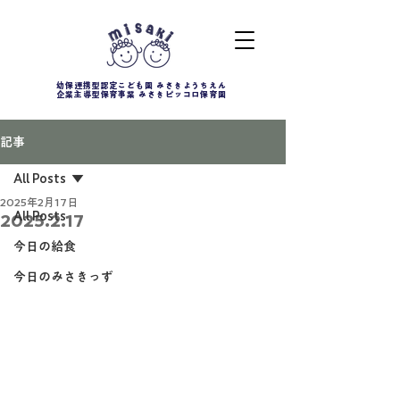
幼保連携型認定こども園 みさきようちえん
企業主導型保育事業 みさきピッコロ保育園
記事
All Posts
2025年2月17日
All Posts
2025.2.17
今日の給食
今日のみさきっず