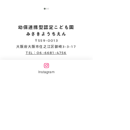
幼保連携型認定こども園
みさきようちえん
〒559-0013
2026.08.05
2026.08.06
大阪府大阪市住之江区御崎3-3-17
TEL：06-6681-4756
企業主導型保育施設
Instagram
みさきピッコロ保育園
〒559-0013
大阪府大阪市住之江区御崎3-3-22
TEL：06-6654-6141
書類DL
情報公開
万代幼稚園HP