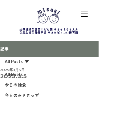
幼保連携型認定こども園 みさきようちえん
企業主導型保育事業 みさきピッコロ保育園
記事
All Posts
2025年3月5日
All Posts
2025.3.5
今日の給食
今日のみさきっず