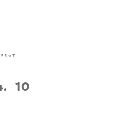
さきっず
4．10