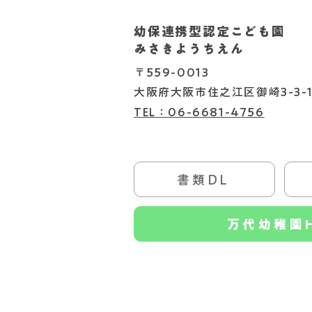
幼保連携型認定こども園
2026.08.07
みさきようちえん
〒559-0013
大阪府大阪市住之江区御崎3-3-1
TEL：06-6681-4756
書類DL
書類DL
万代幼稚園