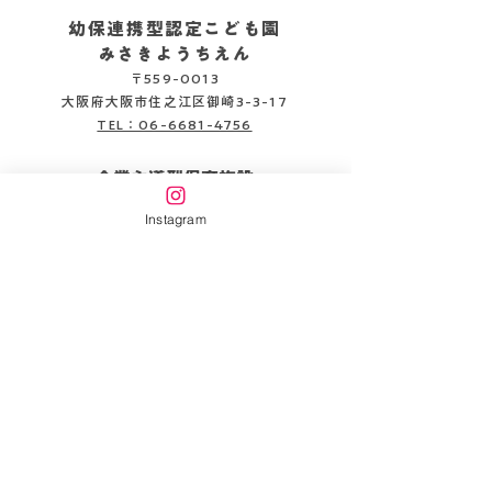
幼保連携型認定こども園
みさきようちえん
〒559-0013
2026.08.05
2026.08.06
大阪府大阪市住之江区御崎3-3-17
TEL：06-6681-4756
企業主導型保育施設
みさきピッコロ保育園
Instagram
〒559-0013
大阪府大阪市住之江区御崎3-3-22
TEL：06-6654-6141
書類DL
情報公開
万代幼稚園HP