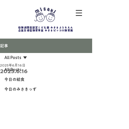
幼保連携型認定こども園 みさきようちえん
企業主導型保育事業 みさきピッコロ保育園
記事
All Posts
2025年6月16日
All Posts
2025.6.16
今日の給食
今日のみさきっず