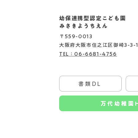
幼保連携型認定こども園
2026.08.07
みさきようちえん
〒559-0013
大阪府大阪市住之江区御崎3-3-1
TEL：06-6681-4756
書類DL
書類DL
万代幼稚園