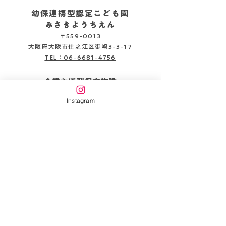
幼保連携型認定こども園
みさきようちえん
〒559-0013
2026.08.05
2026.08.04
大阪府大阪市住之江区御崎3-3-17
TEL：06-6681-4756
企業主導型保育施設
みさきピッコロ保育園
Instagram
〒559-0013
大阪府大阪市住之江区御崎3-3-22
TEL：06-6654-6141
書類DL
情報公開
万代幼稚園HP