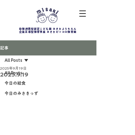
幼保連携型認定こども園 みさきようちえん
企業主導型保育事業 みさきピッコロ保育園
記事
All Posts
2025年9月19日
All Posts
2025.9.19
今日の給食
今日のみさきっず