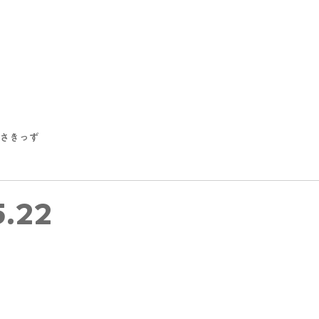
さきっず
5.22