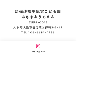
幼保連携型認定こども園
みさきようちえん
〒559-0013
2026.08.05
2026.08.04
大阪府大阪市住之江区御崎3-3-17
TEL：06-6681-4756
企業主導型保育施設
みさきピッコロ保育園
Instagram
〒559-0013
大阪府大阪市住之江区御崎3-3-22
TEL：06-6654-6141
書類DL
情報公開
万代幼稚園HP