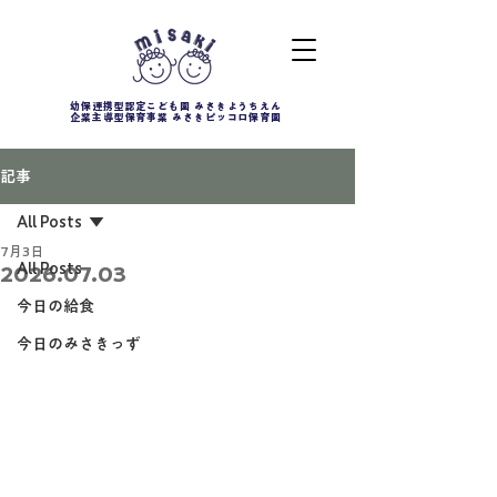
幼保連携型認定こども園 みさきようちえん
企業主導型保育事業 みさきピッコロ保育園
記事
All Posts
7月3日
All Posts
2026.07.03
今日の給食
今日のみさきっず