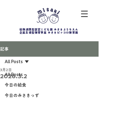
幼保連携型認定こども園 みさきようちえん
企業主導型保育事業 みさきピッコロ保育園
記事
All Posts
3月2日
All Posts
2026.3.2
今日の給食
今日のみさきっず