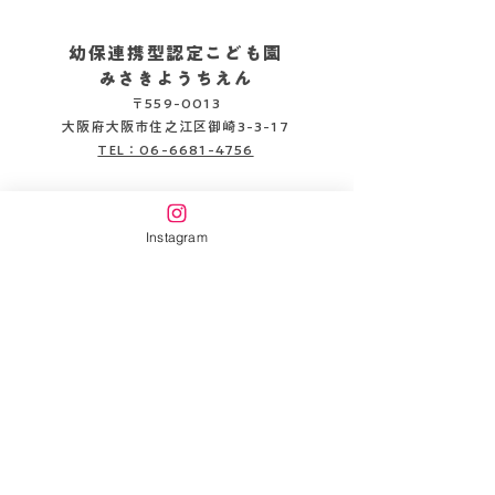
幼保連携型認定こども園
みさきようちえん
〒559-0013
2026.08.05
2026.08.04
大阪府大阪市住之江区御崎3-3-17
TEL：06-6681-4756
企業主導型保育施設
みさきピッコロ保育園
Instagram
〒559-0013
大阪府大阪市住之江区御崎3-3-22
TEL：06-6654-6141
書類DL
情報公開
万代幼稚園HP